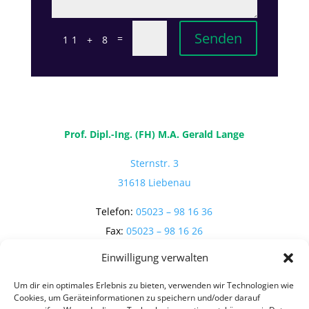
Senden
=
11 + 8
Prof. Dipl.-Ing. (FH) M.A. Gerald Lange
Sternstr. 3
31618 Liebenau
Telefon:
05023 – 98 16 36
Fax:
05023 – 98 16 26
Einwilligung verwalten
E-Mail:
post@g-lange.de
Um dir ein optimales Erlebnis zu bieten, verwenden wir Technologien wie
Cookies, um Geräteinformationen zu speichern und/oder darauf
Soziale Medien